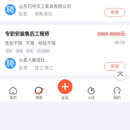
山东巧夺天工家具有限公司
申请
私营
销售岗位
专职安装售后工程师
5000-8000元
08-09
性别不限
不限
经验不限
话补
医保
社保
节日福利
火星人集成灶
申请
私营
技工/普工
工艺主管
面议
08-09
性别不限
经验不限
首页
搜索
入驻
我的
发布
维泰葛（山东）新材料有限公司
申请
私营
美术/设计