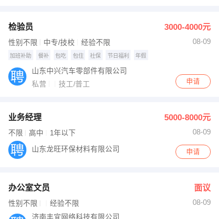
出纳
保险
检验员
3000-4000元
编辑
法律
08-09
性别不限
中专/技校
经验不限
加班补助
餐补
包吃
包住
社保
节日福利
年假
保洁
贸易采购
山东中兴汽车零部件有限公司
跟单
理财顾问
申请
私营
技工/普工
其他职位
业务经理
5000-8000元
08-09
不限
高中
1年以下
山东龙旺环保材料有限公司
申请
办公室文员
面议
08-09
性别不限
经验不限
济南丰宜网络科技有限公司