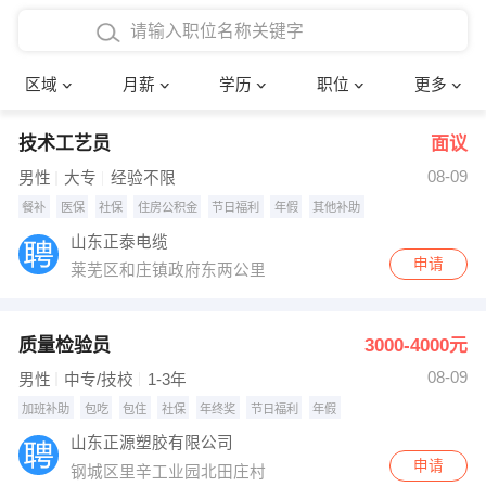
4000-5000元
本科
行政后勤
建筑装潢
确定
区域
月薪
学历
职位
更多
5000-8000元
硕士
销售岗位
教师
技术工艺员
面议
8000-12000元
博士
文员
护士
08-09
男性
大专
经验不限
12000-20000元
财务会计
传单派发
餐补
医保
社保
住房公积金
节日福利
年假
其他补助
山东正泰电缆
其他
超市零售
促销导购
申请
莱芜区和庄镇政府东两公里
网络IT
保健按摩
质量检验员
3000-4000元
快递员
前台接待
08-09
男性
中专/技校
1-3年
收银员
技术员/工程师
加班补助
包吃
包住
社保
年终奖
节日福利
年假
山东正源塑胶有限公司
水电/机修
部门经理
申请
钢城区里辛工业园北田庄村