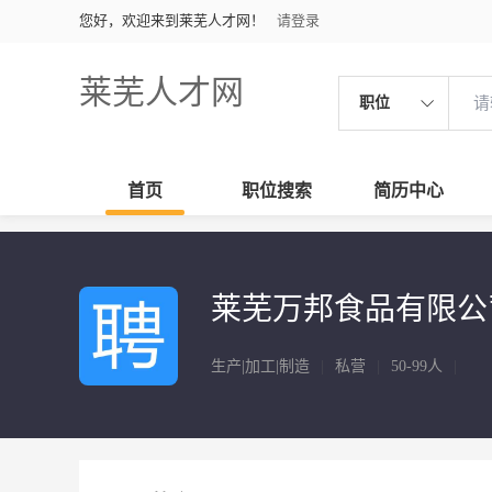
您好，欢迎来到莱芜人才网！
请登录
莱芜人才网
职位
首页
职位搜索
简历中心
莱芜万邦食品有限公
生产|加工|制造
|
私营
|
50-99人
|