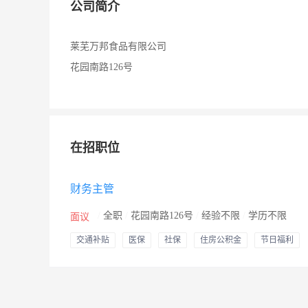
公司简介
莱芜万邦食品有限公司
花园南路126号
在招职位
财务主管
/
全职
/
花园南路126号
/
经验不限
/
学历不限
面议
交通补贴
医保
社保
住房公积金
节日福利
年假